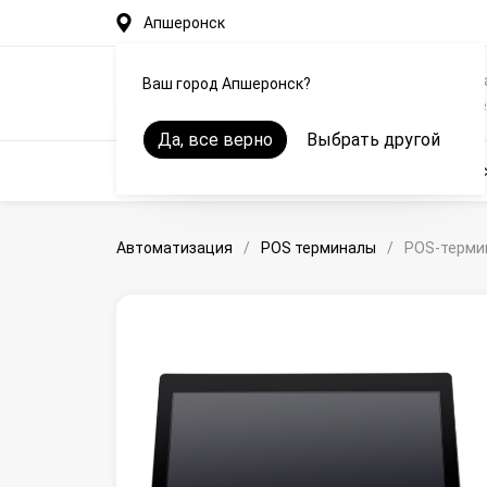
Апшеронск
Автоматизация рестор
Ваш город Апшеронск?
общепита на iiko в Апш
Да, все верно
Выбрать другой
Автоматизация
Оборудование
Онлайн-кас
Автоматизация
/
POS терминалы
/
POS-терми