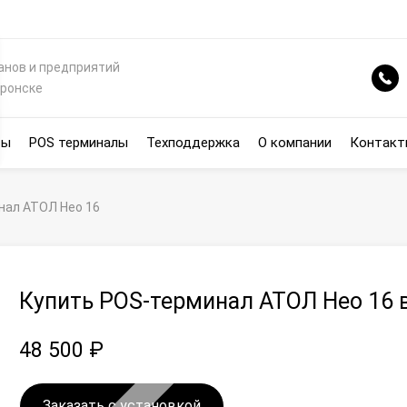
анов и предприятий
еронске
сы
POS терминалы
Техподдержка
О компании
Контакт
нал АТОЛ Нео 16
Купить POS-терминал АТОЛ Нео 16 
48 500 ₽
Заказать с установкой